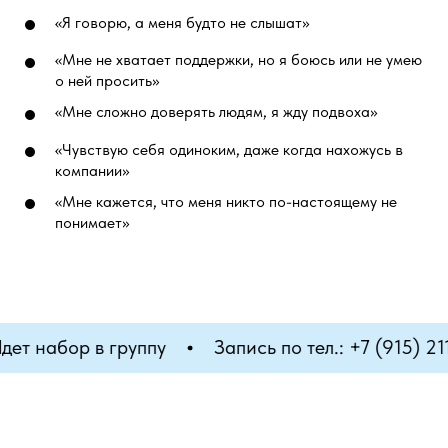
«Я говорю, а меня будто не слышат»
«Мне не хватает поддержки, но я боюсь или не умею
о ней просить»
«Мне сложно доверять людям, я жду подвоха»
«Чувствую себя одиноким, даже когда нахожусь в
компании»
«Мне кажется, что меня никто по-настоящему не
понимает»
ет набор в группу
Запись по тел.: +7 (915) 211